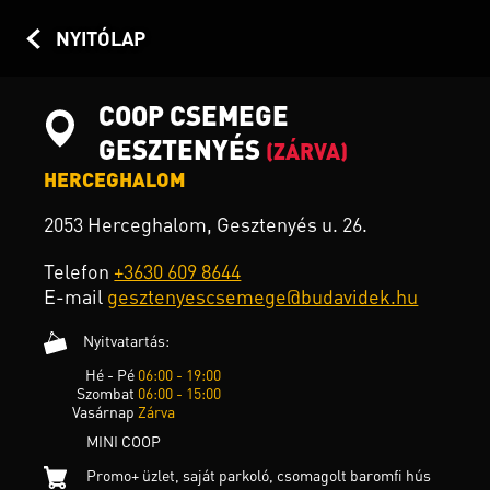
NYITÓLAP
COOP CSEMEGE
GESZTENYÉS
(ZÁRVA)
HERCEGHALOM
2053 Herceghalom, Gesztenyés u. 26.
Telefon
+3630 609 8644
E-mail
gesztenyescsemege@budavidek.hu
Nyitvatartás:
Hé - Pé
06:00 - 19:00
Szombat
06:00 - 15:00
Vasárnap
Zárva
MINI COOP
Promo+ üzlet, saját parkoló, csomagolt baromfi hús