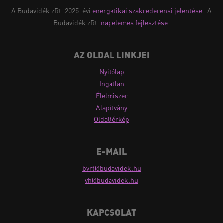
A Budavidék zRt. 2025. évi
energetikai szakrederensi jelentése
.
A
Budavidék zRt.
napelemes fejlesztése
.
AZ OLDAL LINKJEI
Nyitólap
Ingatlan
Élelmiszer
Alapítvány
Oldaltérkép
E-MAIL
bvrt@budavidek.hu
vh@budavidek.hu
KAPCSOLAT