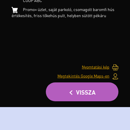
COOP ABC
Promo+ üzlet, saját parkoló, csomagolt baromfi hús
értékesítés, friss tőkehús pult, helyben sütött pékáru
Nyomtatási kép
Megtekintés Google Maps-en
VISSZA