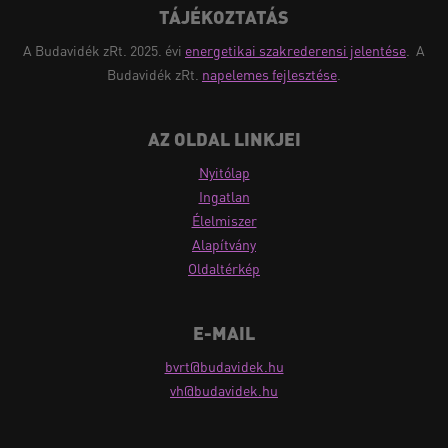
TÁJÉKOZTATÁS
A Budavidék zRt. 2025. évi
energetikai szakrederensi jelentése
.
A
Budavidék zRt.
napelemes fejlesztése
.
AZ OLDAL LINKJEI
Nyitólap
Ingatlan
Élelmiszer
Alapítvány
Oldaltérkép
E-MAIL
bvrt@budavidek.hu
vh@budavidek.hu